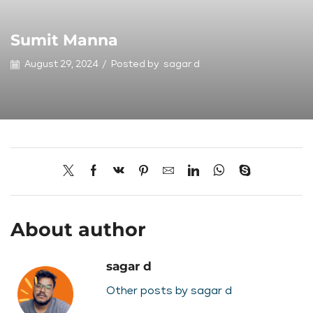
Sumit Manna
August 29, 2024
/
Posted by
sagar d
About author
sagar d
Other posts by sagar d