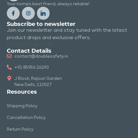
Your home’s best friend, always reliable!
Subscribe to newsletter
Join our newsletter and stay tuned with the latest
product drops and exclusive offers.
[sibwp_form id=3]
Contact Details
contact@doublesafety.in
+91 85956 26290
J Block, Rajouri Garden
New Delhi, 110027
Resources
Shipping Policy
Cancellation Policy
Return Policy